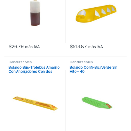
$
26.79
$
513.87
más IVA
más IVA
Canalizadores
Canalizadores
Bolardo Bus-Trolebús Amarillo
Bolardo Confi-Bici Verde Sin
Con Ahorradores Con dos
Hito – 40
Grandes Áreas Para Reflejante
Ámbar