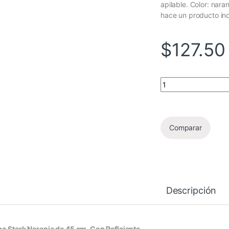
apilable. Color: nara
hace un producto ind
$
127.50
Cono Stark Naranja 
Comparar
Descripción
o Stark Naranja de 45 cm. Con Reflejante