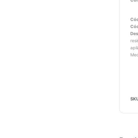
Cód
Cód
Des
res
api
Med
SK