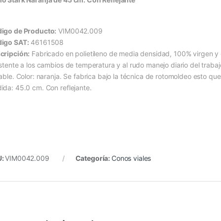
igo de Producto:
VIM0042.009
igo SAT:
46161508
cripción:
Fabricado en polietileno de media densidad, 100% virgen y 
istente a los cambios de temperatura y al rudo manejo diario del trabaj
lable. Color: naranja. Se fabrica bajo la técnica de rotomoldeo esto qu
ida: 45.0 cm. Con reflejante.
U:
VIM0042.009
Categoría:
Conos viales