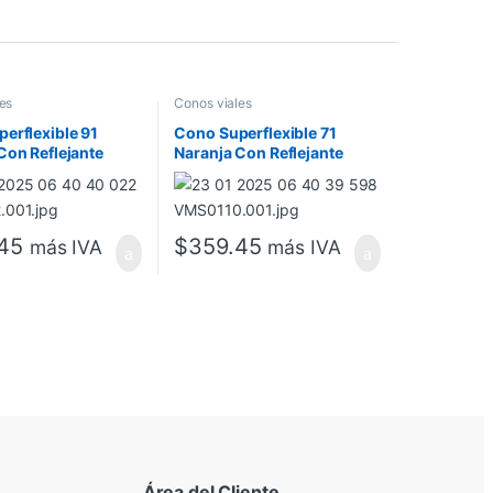
es
Conos viales
erflexible 91
Cono Superflexible 71
Con Reflejante
Naranja Con Reflejante
geniería
Grado Ingeniería
45
$
359.45
más IVA
más IVA
Área del Cliente