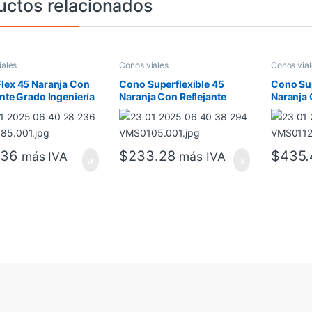
uctos relacionados
iales
Conos viales
Conos vial
lex 45 Naranja Con
Cono Superflexible 45
Cono Sup
ante Grado Ingeniería
Naranja Con Reflejante
Naranja 
Grado Ingeniería
Grado In
.36
$
233.28
$
435.
más IVA
más IVA