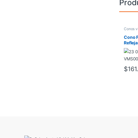
Prod
Conos v
Cono F
Reflej
$
161