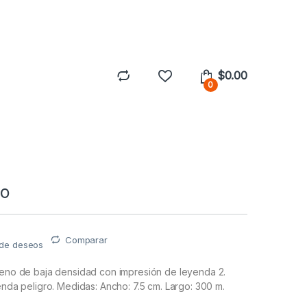
$
0.00
0
ro
Comparar
a de deseos
ileno de baja densidad con impresión de leyenda 2.
yenda peligro. Medidas: Ancho: 7.5 cm. Largo: 300 m.