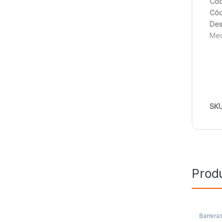
Cód
Cód
Des
Med
SK
Prod
Barreras