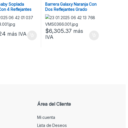
Baby Soplada
Barrera Galaxy Naranja Con
Con 4 Reflejantes
Dos Reflejantes Grado
geniería En
Ingeniería
os Más Tres
En Una Cara
$
6,305.37
más
24
más IVA
IVA
Área del Cliente
Mi cuenta
Lista de Deseos