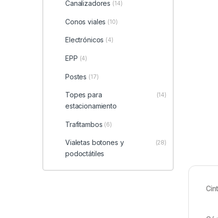
Canalizadores
(14)
Conos viales
(10)
Electrónicos
(4)
EPP
(4)
Postes
(17)
Topes para
(14)
estacionamiento
Trafitambos
(6)
Vialetas botones y
(28)
podoctátiles
Cin