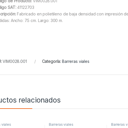
igo de Producto:
VIM0028.001
igo SAT:
41122703
cripción:
Fabricado en polietileno de baja densidad con impresión de 
idas: Ancho: 7.5 cm. Largo: 300 m.
U:
VIM0028.001
Categoría:
Barreras viales
uctos relacionados
 viales
Barreras viales
Barreras v