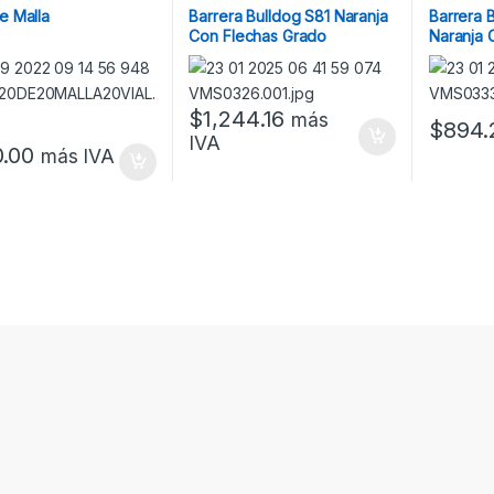
e Malla
Barrera Bulldog S81 Naranja
Barrera 
Con Flechas Grado
Naranja 
Ingeniería Prismático Más
Grado In
Salientes Dos Caras
Captafar
Flechas 
$
1,244.16
más
$
894.
IVA
.00
más IVA