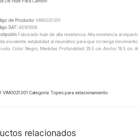
za De Hule Para Camión
igo de Producto:
VIM0021.001
igo SAT:
46161508
cripción:
Fabricado hule de alta resistencia. Alta resistencia al impact
nda excelente estabilidad al neumático para que no tenga movimiento
 rudo. Color: Negro. Medidas: Profundidad: 25.5 cm. Ancho: 18.5 cm. Al
U:
VIM0021.001
Categoría:
Topes para estacionamiento
uctos relacionados