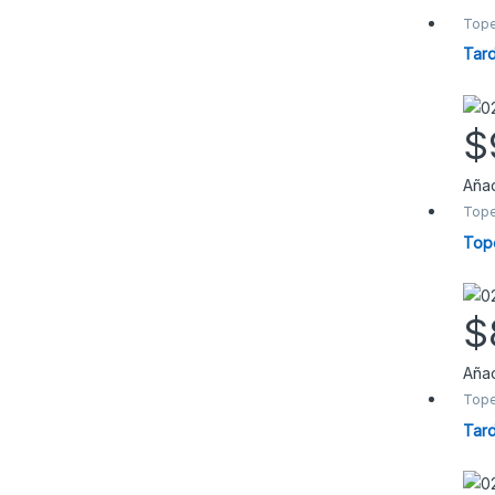
Tope
Tar
$
Añad
Tope
Tope
$
Añad
Tope
Tard