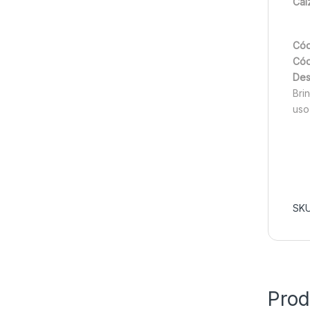
Cal
Cód
Cód
Des
Bri
uso
SK
Prod