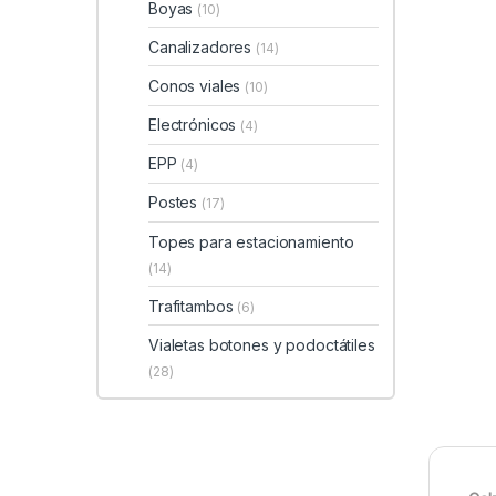
Boyas
(10)
Canalizadores
(14)
Conos viales
(10)
Electrónicos
(4)
EPP
(4)
Postes
(17)
Topes para estacionamiento
(14)
Trafitambos
(6)
Vialetas botones y podoctátiles
(28)