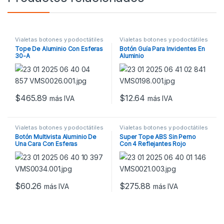
Vialetas botones y podoctátiles
Vialetas botones y podoctátiles
Tope De Aluminio Con Esferas
Botón Guía Para Invidentes En
30-A
Aluminio
$
465.89
$
12.64
más IVA
más IVA
Vialetas botones y podoctátiles
Vialetas botones y podoctátiles
Botón Multivista Aluminio De
Super Tope ABS Sin Perno
Una Cara Con Esferas
Con 4 Reflejantes Rojo
Reflejantes Blanco
$
60.26
$
275.88
más IVA
más IVA