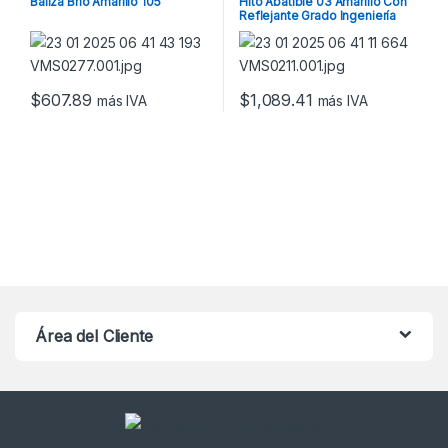
Baliza Brio Amarillo 105
Hito Abatible 03 Amarillo Con
Reflejante Grado Ingeniería
$
607.89
$
1,089.41
más IVA
más IVA
Área del Cliente