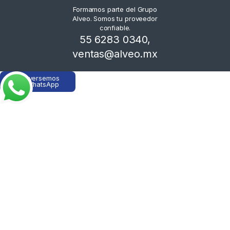
Formamos parte del Grupo
Alveo. Somos tu proveedor
confiable.
55 6283 0340
,
ventas@alveo.mx
Conversemos
en WhatsApp