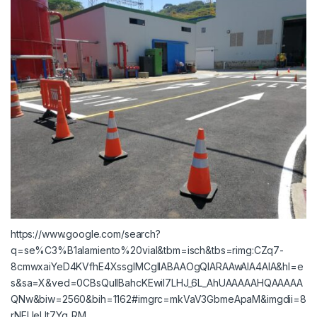
https://www.google.com/search?
q=se%C3%B1alamiento%20vial&tbm=isch&tbs=rimg:CZq7-
8cmwxaiYeD4KVfhE4XssgIMCgIIABAAOgQIARAAwAIA4AIA&hl=e
s&sa=X&ved=0CBsQuIIBahcKEwiI7LHJ_6L_AhUAAAAAHQAAAAA
QNw&biw=2560&bih=1162#imgrc=mkVaV3GbmeApaM&imgdii=8
rNEUeUt7Yq_RM