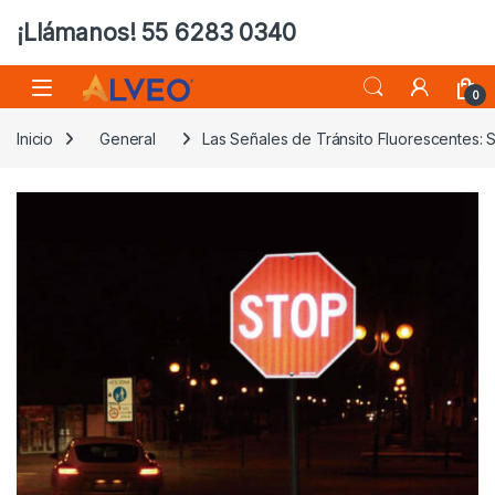
¡Llámanos! 55 6283 0340
0
Inicio
General
Las Señales de Tránsito Fluorescentes: 