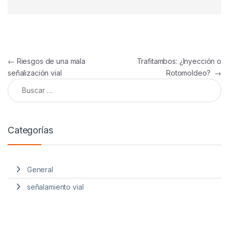
Navegación de entradas
←
Riesgos de una mala
Trafitambos: ¿Inyección o
señalización vial
Rotomoldeo?
→
Buscar:
Categorías
General
señalamiento vial